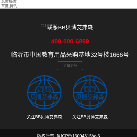
友情链接：
百度
腾讯
共
1
页
2
条
联系BB贝博艾弗森
400-000-6899
临沂市中国教育用品采购基地32号楼1666号
了解更多
关注BB贝博艾弗森
关注BB贝博艾弗森
版权所有
鲁ICP备13004315号-3