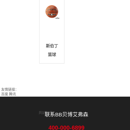
斯伯丁
篮球
友情链接：
百度
腾讯
共
1
页
3
条
联系BB贝博艾弗森
400-000-6899