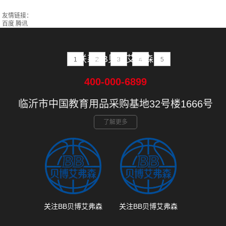
友情链接：
百度
腾讯
联系BB贝博艾弗森
1
2
3
4
5
400-000-6899
临沂市中国教育用品采购基地32号楼1666号
了解更多
关注BB贝博艾弗森
关注BB贝博艾弗森