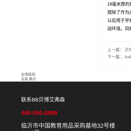
18毫米厚
观除了作为
以应用于学
动环境。同
上一篇：
贝
下一篇：
b
友情链接：
百度
腾讯
联系BB贝博艾弗森
400-000-6899
临沂市中国教育用品采购基地32号楼