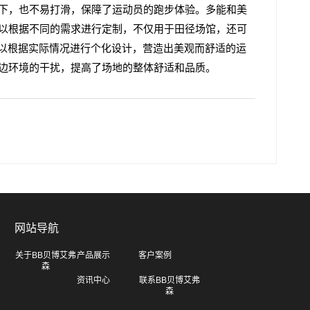
境下，也不易打滑，保障了运动员的跑步体验。多能和美
可以根据不同的需求进行定制，不仅用于田径场馆，还可
以根据实际情况进行个化设计，营造出美观而舒适的运
周边环境的干扰，提高了场地的整体舒适和品质。
网站导航
关于BB贝博艾弗
产品展示
客户案例
森
资讯中心
联系BB贝博艾弗
森